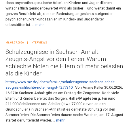
dass psychotherapeutische Arbeit an Kindern und Jugendlichen
wirtschaftlich geringer bewertet wird als bisher – und wertet damit ein
ganzes Berufsfeld ab, dessen Bedeutung angesichts steigender
psychischer Erkrankungszahlen im Kindes- und Jugendalter
unbestritten ist. …
mehr
Mi. 01.07.2026
INTERVIEWS
Schulzeugnisse in Sachsen-Anhalt.
Zeugnis-Angst vor den Ferien: Warum
schlechte Noten die Eltern oft mehr belasten
als die Kinder
https://www.mz.de/leben/familie/schulzeugnisse-sachsen-anhalt-
zeugnis-schlechte-noten-angst-4277310
Von Ariane Keller 30.06.2026,
16:27 In Sachsen-Anhalt gibt es am Freitag die Zeugnisse. Doch viele
Eltern und Kinder bereitet das Sorgen.
Halle/Magdeburg.
Für rund
211.000 Schülerinnen und Schüler (etwa 77.000 davon an den
Grundschulen) in Sachsen-Anhalt ist es der letzte Schultag vor den
Sommerferien. Die Sommerferien dauern sechs Wochen, am 17. August
startet der Unterricht wieder. …
mehr