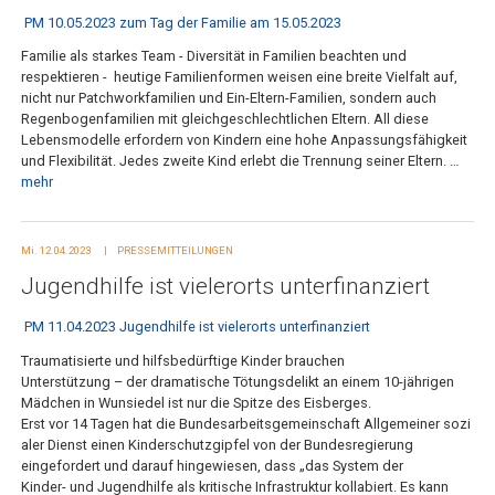
PM 10.05.2023 zum Tag der Familie am 15.05.2023
Familie als starkes Team - Diversität in Familien beachten und
respektieren -
heutige Familienformen weisen eine breite Vielfalt auf,
nicht nur Patchworkfamilien und Ein-Eltern-Familien, sondern auch
Regenbogenfamilien mit gleichgeschlechtlichen Eltern. All diese
Lebensmodelle erfordern von Kindern eine hohe Anpassungsfähigkeit
und Flexibilität. Jedes zweite Kind erlebt die Trennung seiner Eltern. …
mehr
Mi. 12.04.2023
PRESSEMITTEILUNGEN
Jugendhilfe ist vielerorts unterfinanziert
PM 11.04.2023 Jugendhilfe ist vielerorts unterfinanziert
Traumatisierte und hilfsbedürftige Kinder brauchen
Unterstützung
–
der dramatische Tötungsdelikt an
einem 10
-
jährigen
Mädchen in Wunsiedel ist nur die Spitze des Eisberges.
Erst
vor
14
Tagen
hat
die
Bundesarbeitsgemeinschaft
Allgemeiner
sozi
aler
Dienst
einen
Kinderschutzgipfel von der Bundesregierung
eingefordert und darauf hingewiesen, dass „das System
der
Kinder
-
und Jugendhilfe als kritische Infrastruktur kollabiert. Es ka
nn