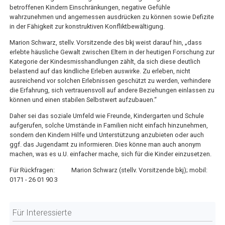
betroffenen Kindern Einschränkungen, negative Gefühle
wahrzunehmen und angemessen ausdrücken zu können sowie Defizite
in der Fähigkeit zur konstruktiven Konfliktbewältigung.
Marion Schwarz, stellv. Vorsitzende des bkj weist darauf hin, „dass
erlebte häusliche Gewalt zwischen Eltern in der heutigen Forschung zur
Kategorie der Kindesmisshandlungen zählt, da sich diese deutlich
belastend auf das kindliche Erleben auswirke. Zu erleben, nicht
ausreichend vor solchen Erlebnissen geschützt zu werden, verhindere
die Erfahrung, sich vertrauensvoll auf andere Beziehungen einlassen zu
können und einen stabilen Selbstwert aufzubauen.“
Daher sei das soziale Umfeld wie Freunde, Kindergarten und Schule
aufgerufen, solche Umstände in Familien nicht einfach hinzunehmen,
sondern den Kindern Hilfe und Unterstützung anzubieten oder auch
ggf. das Jugendamt zu informieren. Dies könne man auch anonym
machen, was es u.U. einfacher mache, sich für die Kinder einzusetzen.
Für Rückfragen: Marion Schwarz (stellv. Vorsitzende bkj); mobil:
0171 - 26 01 90 3
Für Interessierte