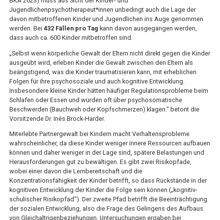
BKA 2023) muss aus Sicht der Kinder- und
Jugendlichenpsychotherapeut*innen unbedingt auch die Lage der
davon mitbetroffenen Kinder und Jugendlichen ins Auge genommen
werden. Bei
432 Fällen pro Tag
kann davon ausgegangen werden,
dass auch ca. 600 Kinder mitbetroffen sind.
„Selbst wenn körperliche Gewalt der Eltern nicht direkt gegen die Kinder
ausgeübt wird, erleben Kinder die Gewalt zwischen den Eltern als
beängstigend, was die Kinder traumatisieren kann, mit erheblichen
Folgen für ihre psychosoziale und auch kognitive Entwicklung.
Insbesondere kleine Kinder hätten häufiger Regulationsprobleme beim
Schlafen oder Essen und würden oft über psychosomatische
Beschwerden (Bauchweh oder Kopfschmerzen) klagen.“ betont die
Vorsitzende Dr. Inés Brock-Harder.
Miterlebte Partnergewalt bei Kindern macht Verhaltensprobleme
wahrscheinlicher, da diese Kinder weniger innere Ressourcen aufbauen
können und daher weniger in der Lage sind, spätere Belastungen und
Herausforderungen gut zu bewältigen. Es gibt zwei Risikopfade,
wobei einer davon die Lernbereitschaft und die
Konzentrationsfähigkeit der Kinder betrifft, so dass Rückstände in der
kognitiven Entwicklung der Kinder die Folge sein können („kognitiv-
schulischer Risikopfad“). Der zweite Pfad betrifft die Beeinträchtigung
der sozialen Entwicklung, also die Frage des Gelingens des Aufbaus
von Gleichaltrigenbeziehungen. Untersuchungen ergaben bei