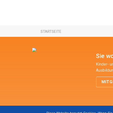
STARTSEITE
Sie wo
Kinder- u
Ausbildun
MITG