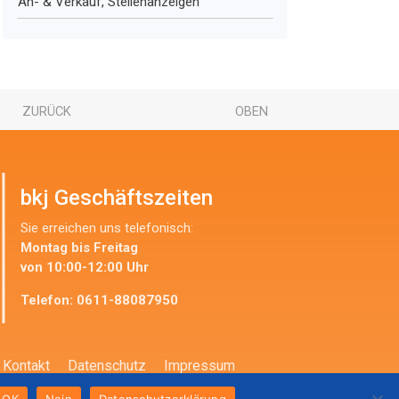
An- & Verkauf, Stellenanzeigen
ZURÜCK
OBEN
bkj Geschäftszeiten
Sie erreichen uns telefonisch:
Montag bis Freitag
von 10:00-12:00 Uhr
Telefon:
0611-88087950
Kontakt
Datenschutz
Impressum