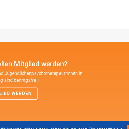
llen Mitglied werden?
nd Jugendlichenpsychotherapeut*innen in
g sind beitragsfrei!
LIED WERDEN