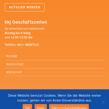
MITGLIED WERDEN
bkj Geschäftszeiten
Sie erreichen uns telefonisch:
Montag bis Freitag
von 10:00-12:00 Uhr
Telefon:
0611-88087950
Kontakt
Datenschutz
Impressum
Diese Website benutzt Cookies. Wenn Sie die Website weiter
Anmelden
nutzen, gehen wir von Ihrem Einverständnis aus.
© 2026 bkj – Bundesverband für Kinder- und Jugendlichenpsychotherapie e.V.
(bkj)
OK
Nein
Datenschutzerklärung