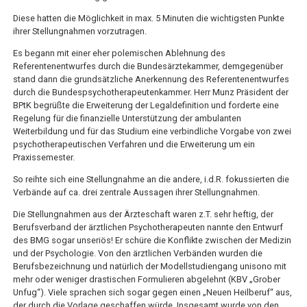
Diese hatten die Möglichkeit in max. 5 Minuten die wichtigsten Punkte
ihrer Stellungnahmen vorzutragen.
Es begann mit einer eher polemischen Ablehnung des
Referentenentwurfes durch die Bundesärztekammer, demgegenüber
stand dann die grundsätzliche Anerkennung des Referentenentwurfes
durch die Bundespsychotherapeutenkammer. Herr Munz Präsident der
BPtK begrüßte die Erweiterung der Legaldefinition und forderte eine
Regelung für die finanzielle Unterstützung der ambulanten
Weiterbildung und für das Studium eine verbindliche Vorgabe von zwei
psychotherapeutischen Verfahren und die Erweiterung um ein
Praxissemester.
So reihte sich eine Stellungnahme an die andere, i.d.R. fokussierten die
Verbände auf ca. drei zentrale Aussagen ihrer Stellungnahmen.
Die Stellungnahmen aus der Ärzteschaft waren z.T. sehr heftig, der
Berufsverband der ärztlichen Psychotherapeuten nannte den Entwurf
des BMG sogar unseriös! Er schüre die Konflikte zwischen der Medizin
und der Psychologie. Von den ärztlichen Verbänden wurden die
Berufsbezeichnung und natürlich der Modellstudiengang unisono mit
mehr oder weniger drastischen Formulieren abgelehnt (KBV „Grober
Unfug“). Viele sprachen sich sogar gegen einen „Neuen Heilberuf“ aus,
der durch die Vorlage geschaffen würde. Insgesamt wurde von den