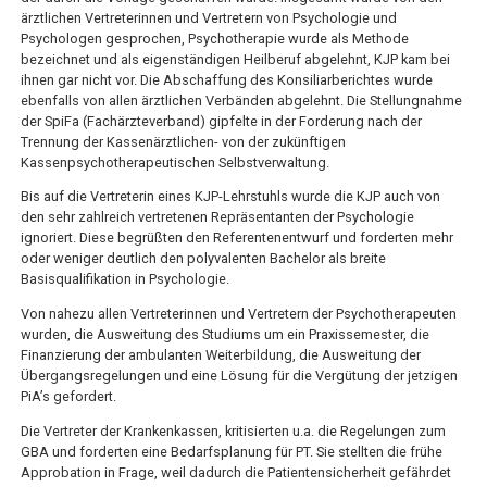
ärztlichen Vertreterinnen und Vertretern von Psychologie und
Psychologen gesprochen, Psychotherapie wurde als Methode
bezeichnet und als eigenständigen Heilberuf abgelehnt, KJP kam bei
ihnen gar nicht vor. Die Abschaffung des Konsiliarberichtes wurde
ebenfalls von allen ärztlichen Verbänden abgelehnt. Die Stellungnahme
der SpiFa (Fachärzteverband) gipfelte in der Forderung nach der
Trennung der Kassenärztlichen- von der zukünftigen
Kassenpsychotherapeutischen Selbstverwaltung.
Bis auf die Vertreterin eines KJP-Lehrstuhls wurde die KJP auch von
den sehr zahlreich vertretenen Repräsentanten der Psychologie
ignoriert. Diese begrüßten den Referentenentwurf und forderten mehr
oder weniger deutlich den polyvalenten Bachelor als breite
Basisqualifikation in Psychologie.
Von nahezu allen Vertreterinnen und Vertretern der Psychotherapeuten
wurden, die Ausweitung des Studiums um ein Praxissemester, die
Finanzierung der ambulanten Weiterbildung, die Ausweitung der
Übergangsregelungen und eine Lösung für die Vergütung der jetzigen
PiA’s gefordert.
Die Vertreter der Krankenkassen, kritisierten u.a. die Regelungen zum
GBA und forderten eine Bedarfsplanung für PT. Sie stellten die frühe
Approbation in Frage, weil dadurch die Patientensicherheit gefährdet