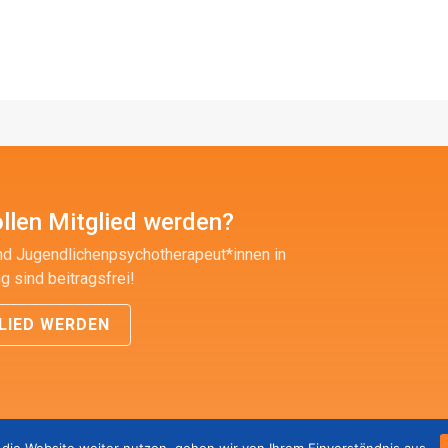
llen Mitglied werden?
nd Jugendlichenpsychotherapeut*innen in
g sind beitragsfrei!
LIED WERDEN