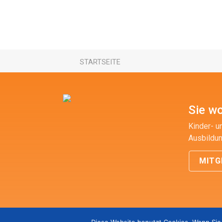
STARTSEITE
Sie wo
Kinder- u
Ausbildun
MITG