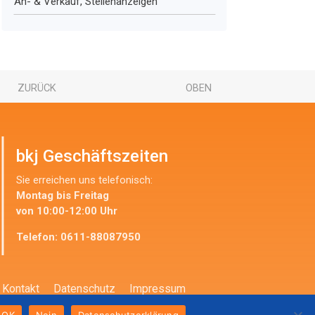
An- & Verkauf, Stellenanzeigen
ZURÜCK
OBEN
bkj Geschäftszeiten
Sie erreichen uns telefonisch:
Montag bis Freitag
von 10:00-12:00 Uhr
Telefon:
0611-88087950
Kontakt
Datenschutz
Impressum