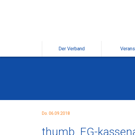
Der Verband
Verans
Do. 06.09.2018
thumb_FG-kassenae