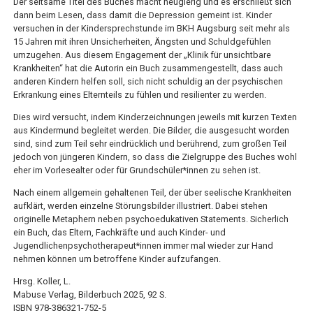
Der seltsame Titel des Buches macht neugierig und es erschließt sich
dann beim Lesen, dass damit die Depression gemeint ist. Kinder
versuchen in der Kindersprech­stunde im BKH Augsburg seit mehr als
15 Jahren mit ihren Unsicherheiten, Ängsten und Schuldgefühlen
umzugehen. Aus die­sem Engagement der „Klinik für unsicht­bare
Krankheiten“ hat die Autorin ein Buch zusammengestellt, dass auch
anderen Kindern helfen soll, sich nicht schuldig an der psychischen
Erkrankung eines Eltern­teils zu fühlen und resilienter zu werden.
Dies wird versucht, indem Kinderzei­chnungen jeweils mit kurzen Texten
aus Kindermund begleitet werden. Die Bilder, die ausgesucht worden
sind, sind zum Teil sehr eindrücklich und berührend, zum gro­ßen Teil
jedoch von jüngeren Kindern, so dass die Zielgruppe des Buches wohl
eher im Vorlesealter oder für Grundschü­ler*innen zu sehen ist.
Nach einem allgemein gehaltenen Teil, der über seelische Krankheiten
aufklärt, wer­den einzelne Störungsbilder illustriert. Dabei stehen
originelle Metaphern neben psychoedukativen Statements. Sicherlich
ein Buch, das Eltern, Fachkräfte und auch Kinder- und
Jugendlichenpsychotherapeu­t*innen immer mal wieder zur Hand
nehmen können um betroffene Kinder aufzufangen.
Hrsg. Koller, L.
Mabuse Verlag, Bilderbuch 2025, 92 S.
ISBN 978-386321-752-5