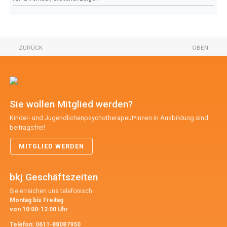
ZURÜCK
OBEN
Sie wollen Mitglied werden?
Kinder- und Jugendlichenpsychotherapeut*innen in Ausbildung sind
beitragsfrei!
MITGLIED WERDEN
bkj Geschäftszeiten
Sie erreichen uns telefonisch:
Montag bis Freitag
von 10:00-12:00 Uhr
Telefon:
0611-88087950