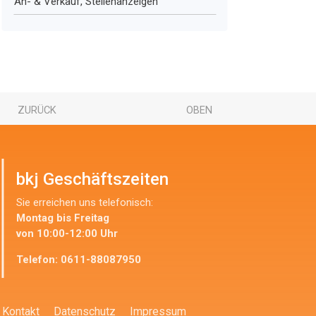
An- & Verkauf, Stellenanzeigen
ZURÜCK
OBEN
bkj Geschäftszeiten
Sie erreichen uns telefonisch:
Montag bis Freitag
von 10:00-12:00 Uhr
Telefon:
0611-88087950
Kontakt
Datenschutz
Impressum