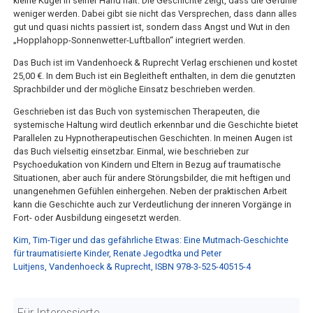
kleine Kugel in seiner Hand hält. Die Geschichte zeigt, dass die Gefühle
weniger werden. Dabei gibt sie nicht das Versprechen, dass dann alles
gut und quasi nichts passiert ist, sondern dass Angst und Wut in den
„Hopplahopp-Sonnenwetter-Luftballon“ integriert werden.
Das Buch ist im Vandenhoeck & Ruprecht Verlag erschienen und kostet
25,00 €. In dem Buch ist ein Begleitheft enthalten, in dem die genutzten
Sprachbilder und der mögliche Einsatz beschrieben werden.
Geschrieben ist das Buch von systemischen Therapeuten, die
systemische Haltung wird deutlich erkennbar und die Geschichte bietet
Parallelen zu Hypnotherapeutischen Geschichten. In meinen Augen ist
das Buch vielseitig einsetzbar. Einmal, wie beschrieben zur
Psychoedukation von Kindern und Eltern in Bezug auf traumatische
Situationen, aber auch für andere Störungsbilder, die mit heftigen und
unangenehmen Gefühlen einhergehen. Neben der praktischen Arbeit
kann die Geschichte auch zur Verdeutlichung der inneren Vorgänge in
Fort- oder Ausbildung eingesetzt werden.
Kim, Tim-Tiger und das gefährliche Etwas: Eine Mutmach-Geschichte
für traumatisierte Kinder, Renate Jegodtka und Peter
Luitjens, Vandenhoeck & Ruprecht, ISBN 978-3-525-40515-4
Für Interessierte