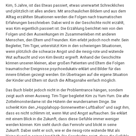
Kim, 5 Jahre, ist das Etwas passiert, etwas unerwartet Schreckliches
und plötzlich ist alles anders. Mit anschaulichen Bildern und aus dem
Alltag erzählten Situationen werden die Folgen nach traumatischen
Erfahrungen beschrieben. Dabei wird in der Geschichte nicht erzählt,
was Kim eigentlich passiert ist. Die Erzählung berichtet rein von den
Folgen und den Auswirkungen im Zusammenleben mit anderen
Menschen, den Eltern und Freunden. Kim erlebt jedoch noch mehr. Sein
Begleiter, Tim-Tiger, unterstützt Kim in den schwierigen Situationen,
wenn plötzlich die schwarze Angst und die riesig-rote und wütende
Wut auftaucht und von Kim Besitz ergreift. Anhand der Geschichte
können unseren kleinen, aber großen Patienten und Eltern die Folgen
traumatischer Ereignisse psychoedukativ erklärt und Bilder für das
innere Erleben gezeigt werden. Ein Übertragen auf die eigene Situation
der Kinder und Eltern ist durch die Alltagsnähe einfach möglich.
Das Buch bleibt jedoch nicht in der Problemtrance hängen, sondern
zeigt auch einen Ausweg. Tim-Tiger begleitet Kim zu Yum-Yum. Die alte
Zottelmonsterdame ist die Hüterin der wundersamen Dinge. Sie
schenkt Kim den „Hopplahopp-Sonnenwetter-Luftballon“ und sagt ihm,
dass es nicht schlimm ist, wenn Wut und Angst auftauchen. Sie erklärt
mit einem Blick in die Zukunft, dass diese Gefühle immer weniger
werden können. Kim sieht durch das Fernrohr und blickt in seine
Zukunft. Dabei sieht er sich, wie er die riesig-rote wütende Wut als