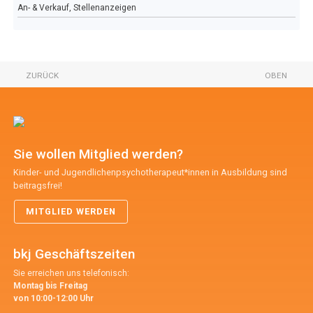
An- & Verkauf, Stellenanzeigen
ZURÜCK
OBEN
Sie wollen Mitglied werden?
Kinder- und Jugendlichenpsychotherapeut*innen in Ausbildung sind
beitragsfrei!
MITGLIED WERDEN
bkj Geschäftszeiten
Sie erreichen uns telefonisch:
Montag bis Freitag
von 10:00-12:00 Uhr