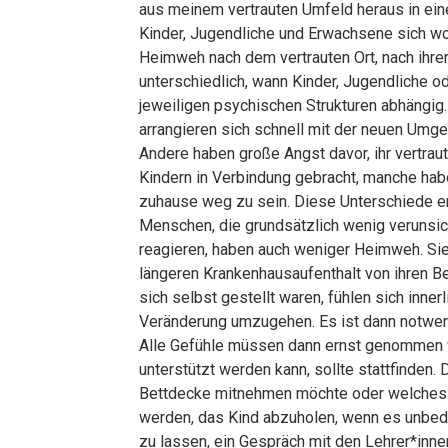
aus meinem vertrauten Umfeld heraus in ei
Kinder, Jugendliche und Erwachsene sich w
Heimweh nach dem vertrauten Ort, nach ihre
unterschiedlich, wann Kinder, Jugendliche
jeweiligen psychischen Strukturen abhängig
arrangieren sich schnell mit der neuen Umge
Andere haben große Angst davor, ihr vertra
Kindern in Verbindung gebracht, manche habe
zuhause weg zu sein. Diese Unterschiede en
Menschen, die grundsätzlich wenig verunsic
reagieren, haben auch weniger Heimweh. Sie s
längeren Krankenhausaufenthalt von ihren 
sich selbst gestellt waren, fühlen sich innerl
Veränderung umzugehen. Es ist dann notwen
Alle Gefühle müssen dann ernst genommen w
unterstützt werden kann, sollte stattfinden.
Bettdecke mitnehmen möchte oder welches Ku
werden, das Kind abzuholen, wenn es unbedin
zu lassen, ein Gespräch mit den Lehrer*inne