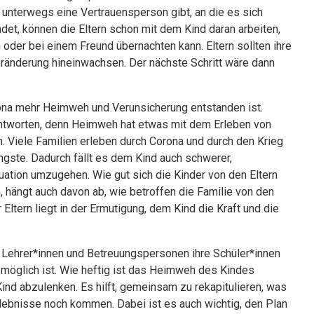
 unterwegs eine Ver­trauensperson gibt, an die es sich
det, können die Eltern schon mit dem Kind daran arbeiten,
der bei einem Freund übernachten kann. Eltern sollten ihre
eränderung hineinwachsen. Der nächste Schritt wäre dann
orona mehr Heimweh und Verunsicherung entstanden ist.
eantworten, denn Heimweh hat etwas mit dem Erleben von
un. Viele Familien erleben durch Corona und durch den Krieg
gste. Dadurch fällt es dem Kind auch schwerer,
ation umzugehen. Wie gut sich die Kinder von den Eltern
 hängt auch davon ab, wie betroffen die Familie von den
Eltern liegt in der Ermutigung, dem Kind die Kraft und die
e Lehrer*innen und Betreuungspersonen ihre Schüler*innen
 möglich ist. Wie heftig ist das Heimweh des Kindes
Kind abzulenken. Es hilft, gemeinsam zu rekapitulieren, was
Erlebnisse noch kommen. Dabei ist es auch wichtig, den Plan