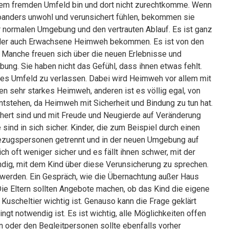
nem fremden Umfeld bin und dort nicht zurechtkomme. Wenn
oanders unwohl und verunsichert fühlen, bekommen sie
r normalen Umgebung und den vertrauten Ablauf. Es ist ganz
 oder auch Erwachsene Heimweh bekommen. Es ist von den
. Manche freuen sich über die neuen Erlebnisse und
bung. Sie haben nicht das Gefühl, dass ihnen etwas fehlt.
utes Umfeld zu verlassen. Dabei wird Heimweh vor allem mit
n sehr starkes Heimweh, anderen ist es völlig egal, von
tstehen, da Heimweh mit Sicherheit und Bindung zu tun hat.
hert sind und mit Freude und Neugierde auf Veränderung
ind in sich sicher. Kinder, die zum Beispiel durch einen
Bezugspersonen getrennt und in der neuen Umgebung auf
ich oft weniger sicher und es fällt ihnen schwer, mit der
dig, mit dem Kind über diese Verunsicherung zu sprechen.
erden. Ein Gespräch, wie die Übernachtung außer Haus
 Die Eltern sollten Angebote machen, ob das Kind die eigene
scheltier wichtig ist. Genauso kann die Frage geklärt
gt notwendig ist. Es ist wichtig, alle Möglichkeiten offen
n oder den Begleitpersonen sollte ebenfalls vorher