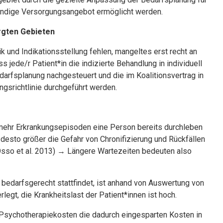
endige Versorgungsangebot ermöglicht werden.
rgten Gebieten
k und Indikationsstellung fehlen, mangeltes erst recht an
 jede/r Patient*in die indizierte Behandlung in individuell
­darfsplanung nachgesteuert und die im Koalitionsvertrag in
gsrichtlinie durchgeführt werden.
e mehr Erkrankungsepisoden eine Person bereits durchleben
desto größer die Gefahr von Chronifizierung und Rückfällen
l‘Osso et al. 2013) → Längere Wartezeiten bedeuten also
t bedarfsgerecht stattfindet, ist anhand von Auswertung von
legt, die Krankheitslast der Patient*innen ist hoch.
Psychotherapiekosten die dadurch eingesparten Kosten in