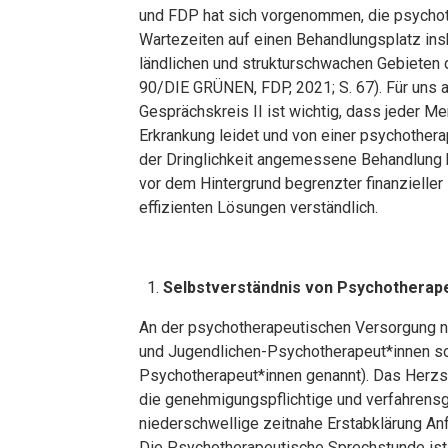
und FDP hat sich vorgenommen, die psychot
Wartezeiten auf einen Behandlungsplatz insb
ländlichen und strukturschwachen Gebieten 
90/DIE GRÜNEN, FDP, 2021; S. 67). Für un
Gesprächskreis II ist wichtig, dass jeder M
Erkrankung leidet und von einer psychother
der Dringlichkeit angemessene Behandlung b
vor dem Hintergrund begrenzter finanzielle
effizienten Lösungen verständlich.
Selbstverständnis von Psychotherap
An der psychotherapeutischen Versorgung 
und Jugendlichen-Psychotherapeut*innen sowi
Psychotherapeut*innen genannt). Das Herzs
die genehmigungspflichtige und verfahrens
niederschwellige zeitnahe Erstabklärung An
Die Psychotherapeutische Sprechstunde ist 