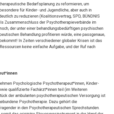
herapeutische Bedarfsplanung zu reformieren, um
esondere für Kinder- und Jugendliche, aber auch in
deutlich zu reduzieren (Koalitionsvertrag, SPD, BÜNDNIS
s als Zusammenschluss der Psychotherapieverbände im
ensch, der unter einer behandlungs­bedürftigen psychischen
apeutischen Behandlung profitieren würde, eine passgenaue,
ekommt! In Zeiten verschiedener globaler Krisen ist das
r Ressourcen keine einfache Aufgabe, und der Ruf nach
eut*innen
nehmen Psychologische Psychotherapeut*innen, Kinder-
e qualifizierte Fachärzt*innen teil (im Weiteren
tück der ambulanten psychotherapeutischen Versorgung ist
gebundene Psychotherapie. Dazu gehört die
fragender in den Psycho­therapeutischen Sprechstunden.
somit das originäre Steuerungsinstrument in der Hand der