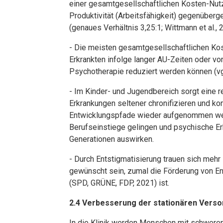
einer gesamtgesellschaftlichen Kosten-Nut
Produktivität (Arbeitsfähigkeit) gegenüberges
(genaues Verhältnis 3,25:1; Wittmann et al., 
- Die meisten gesamtgesellschaftlichen Kos
Erkrankten infolge langer AU-Zeiten oder vor
Psychotherapie reduziert werden können (vgl.
- Im Kinder- und Jugendbereich sorgt eine 
Erkrankungen seltener chronifizieren und k
Entwicklungspfade wieder aufgenommen wer
Berufseinstiege gelingen und psychische Er
Generationen auswirken.
- Durch Entstigmatisierung trauen sich mehr 
gewünscht sein, zumal die Förderung von En
(SPD, GRÜNE, FDP, 2021) ist.
2.4 Verbesserung der stationären Vers
In die Klinik werden Menschen mit schwere